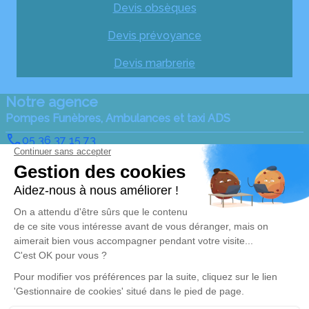
Devis obsèques
Devis prévoyance
Devis marbrerie
Notre agence
Pompes Funèbres, Ambulances et taxi ADS
05 36 37 15 73
ambulances-sauzeau@orange.fr
89, Avenue du Général de Gaulle – 79140 – Cerizay
4.9/5 – 94 avis
Nos Services
Liens utiles
Organiser des obsèques
Avis de décès
Monuments funéraires
Demande de rendez-vous
en agence
Services aux familles
Nos réseaux sociaux