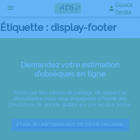
Aller
Espace
au
famille
contenu
Étiquette :
display-footer
NOS SERVICES
NOTRE AGENCE
ORGANISER DES OBSÈQUES
NOTRE CHAMBRE FUNERAIRE
PRÉVOIR SES OBSÈQUES
AMBULANCES VSL
Demandez votre estimation
NOTRE HISTOIRE
d’obsèques en ligne
MONUMENTS FUNÉRAIRES
ESPACES HOMMAGES
SERVICES AUX FAMILLES
Portés par des valeurs de partage, de respect et
d’excellence, nous nous engageons à fournir des
prestations de grande qualité aux prix les plus justes.
ÉTABLIR UNE DEMANDE DE DEVIS EN LIGNE