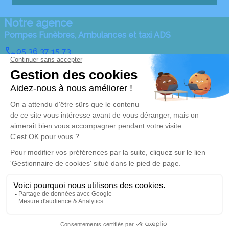
Notre agence
Pompes Funèbres, Ambulances et taxi ADS
05 36 37 15 73
ambulances-sauzeau@orange.fr
89, Avenue du Général de Gaulle – 79140 – Cerizay
4.9/5 – 94 avis
Nos Services
Liens utiles
Organiser des obsèques
Avis de décès
Monuments funéraires
Demande de rendez-vous
en agence
Services aux familles
Nos réseaux sociaux
Mentions légales
Politique de traitement des données personnelles
Politique d’utilisation des cookies
Gestionnaire de cookies
Zone d'intervention