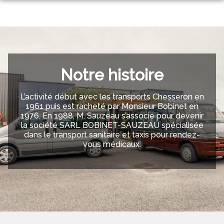
Aller
au
NOS SERVICES
contenu
NOTRE AGENCE
ORGANISER DES OBSÈQUES
NOTRE CHAMBRE FUNERAIRE
PRÉVOIR SES OBSÈQUES
Notre histoire
AMBULANCES VSL
NOTRE HISTOIRE
MONUMENTS FUNÉRAIRES
L’activité début avec les transports Chesseron en
1961 puis est racheté par Monsieur Bobinet en
ESPACES HOMMAGES
SERVICES AUX FAMILLES
1976. En 1988, M. Sauzeau s’associe pour devenir
la société SARL BOBINET-SAUZEAU spécialisée
dans le transport sanitaire et taxis pour rendez-
vous médicaux.