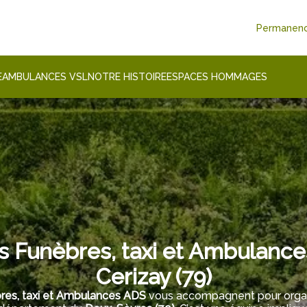
Permanenc
E
AMBULANCES VSL
NOTRE HISTOIRE
ESPACES HOMMAGES
 Funèbres, taxi et Ambulance
Cerizay (
79
)
es, taxi et Ambulances ADS
vous accompagnent pour organ