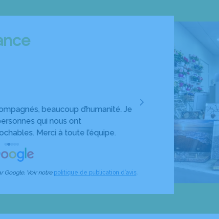
iance
David Retai
compagnés, beaucoup d’humanité. Je
Rien à redire, Bryan no
rsonnes qui nous ont
tout nous expliquer, il 
hables. Merci à toute l’équipe.
satisfaisantes Merci
Retailleau
r Google. Voir notre
politique de publication d’avis
.