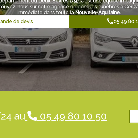
 département du
Deux-Sèvres
(
79
)
. C’est une équipe impliqu
rouvez-nous sur notre agence de pompes funèbres à Ceriza
immédiate dans toute la
Nouvelle-Aquitaine.
nde de devis
05 49 80 
/24 au
05 49 80 10 50