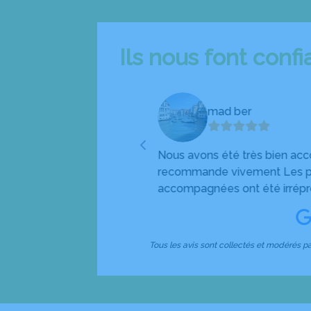
Ils nous font conf
mad ber
ance une équipe à leur image
Nous avons été très bien ac
et Bryan un grand MERCI
recommande vivement Les pe
accompagnées ont été irréproc
Tous les avis sont collectés et modérés pa