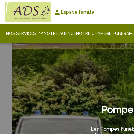
Aller
au
Espace famille
contenu
NOS SERVICES
NOTRE AGENCE
NOTRE CHAMBRE FUNERAIR
Pompes
Les
Pompes Funèbr