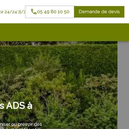
05 49 80 10 50
Demande de devis
e 24/24 7j/7
s ADS à
iser ou prévoir des