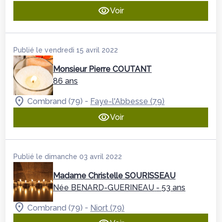
Voir
Publié le vendredi 15 avril 2022
Monsieur Pierre COUTANT
86 ans
-
Combrand (79)
Faye-l'Abbesse (79)
Voir
Publié le dimanche 03 avril 2022
Madame Christelle SOURISSEAU
Née BENARD-GUERINEAU
- 53 ans
-
Combrand (79)
Niort (79)