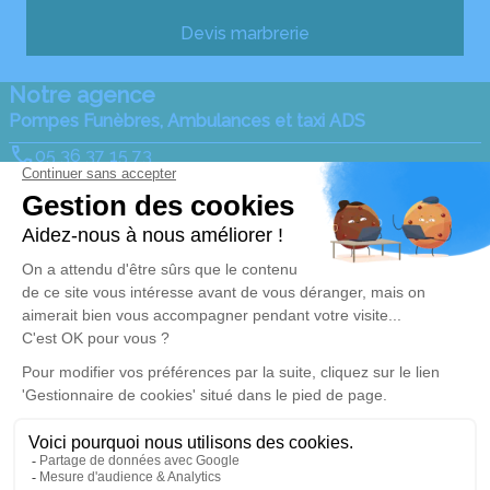
Devis marbrerie
Notre agence
Pompes Funèbres, Ambulances et taxi ADS
05 36 37 15 73
ambulances-sauzeau@orange.fr
89, Avenue du Général de Gaulle - 79140 - Cerizay
4.9/5 - 94 avis
Nos Services
Liens utiles
Organiser des obsèques
Avis de décès
Monuments funéraires
Demande de rendez-vous
en agence
Services aux familles
Nos réseaux sociaux
Mentions légales
Politique de traitement des données personnelles
Politique d’utilisation des cookies