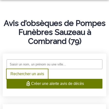
NOS SERVICES
NOTRE AGENCE
ORGANISER DES OBSÈQUES
Avis d’obsèques de Pompes
NOTRE CHAMBRE FUNERAIRE
Funèbres Sauzeau à
PRÉVOIR SES OBSÈQUES
AMBULANCES VSL
Combrand (79)
NOTRE HISTOIRE
MONUMENTS FUNÉRAIRES
ESPACES HOMMAGES
SERVICES AUX FAMILLES
Rechercher un avis
Créer une alerte avis de décès