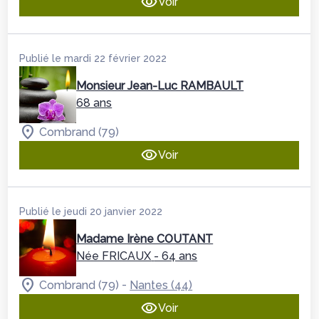
Voir
Publié le mardi 22 février 2022
Monsieur Jean-Luc RAMBAULT
68 ans
Combrand (79)
Voir
Publié le jeudi 20 janvier 2022
Madame Irène COUTANT
Née FRICAUX
- 64 ans
-
Combrand (79)
Nantes (44)
Voir