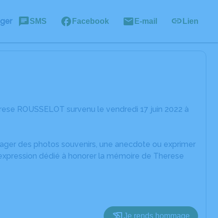
ager
SMS
Facebook
E-mail
Lien
rese ROUSSELOT survenu le vendredi 17 juin 2022 à
rtager des photos souvenirs, une anecdote ou exprimer
d'expression dédié à honorer la mémoire de Therese
Je rends hommage