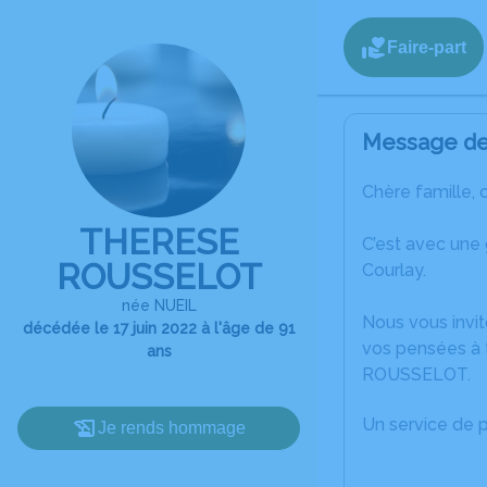
Faire-part
Message de 
Chère famille, 
THERESE
C’est avec une
ROUSSELOT
Courlay.
née NUEIL
Nous vous invit
décédée le 17 juin 2022 à l'âge de 91
vos pensées à 
ans
ROUSSELOT.
Un service de 
Je rends hommage