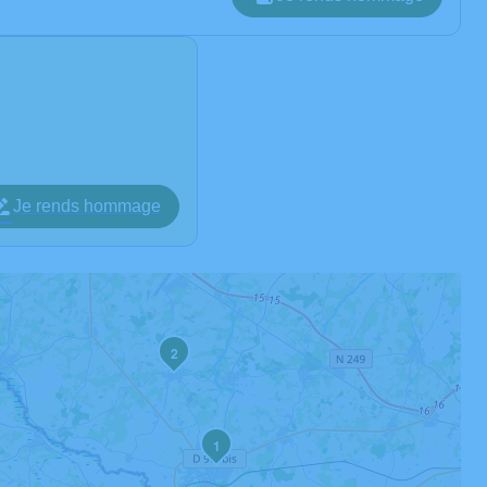
Je rends hommage
2
1