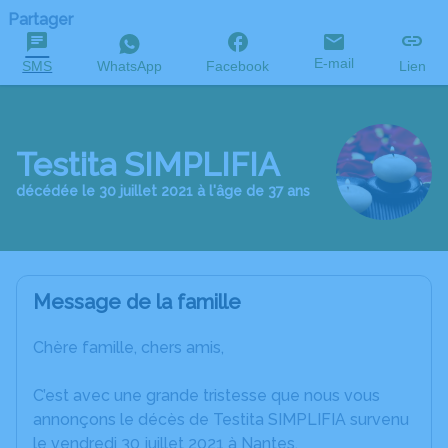
Partager
E-mail
SMS
WhatsApp
Facebook
Lien
Testita SIMPLIFIA
décédée le 30 juillet 2021 à l'âge de 37 ans
Message de la famille
Chère famille, chers amis,
C’est avec une grande tristesse que nous vous
annonçons le décès de Testita SIMPLIFIA survenu
le vendredi 30 juillet 2021 à Nantes.