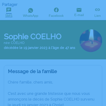
Partager
E-mail
SMS
WhatsApp
Facebook
Lien
Sophie COELHO
née COELHO
décédée le 19 janvier 2023 à l'âge de 47 ans
Message de la famille
Chère famille, chers amis,
C’est avec une grande tristesse que nous vous
annonçons le décès de Sophie COELHO survenu
le jeudi 19 janvier 2023 à Cholet.