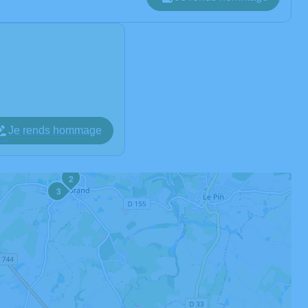
Je rends hommage
2
3