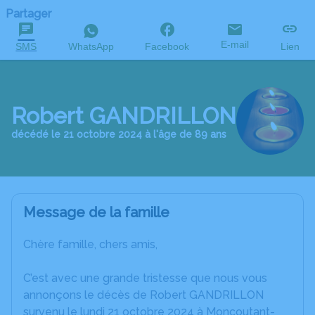
Partager
E-mail
SMS
WhatsApp
Facebook
Lien
Robert GANDRILLON
décédé le 21 octobre 2024 à l'âge de 89 ans
Message de la famille
Chère famille, chers amis,
C’est avec une grande tristesse que nous vous
annonçons le décès de Robert GANDRILLON
survenu le lundi 21 octobre 2024 à Moncoutant-