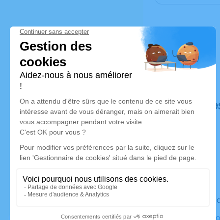
Déroulé de
Le vendre
Église la F