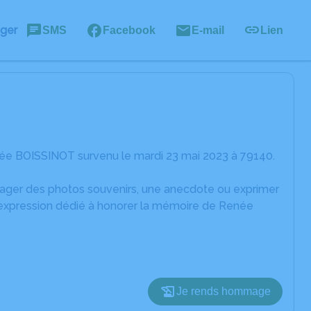
ager
SMS
Facebook
E-mail
Lien
ée BOISSINOT survenu le mardi 23 mai 2023 à 79140.
rtager des photos souvenirs, une anecdote ou exprimer
d'expression dédié à honorer la mémoire de Renée
Je rends hommage