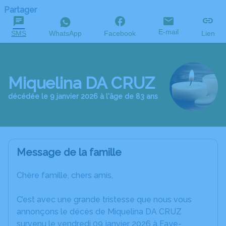
Partager
E-mail
SMS
WhatsApp
Facebook
Lien
Miquelina DA CRUZ
décédée le 9 janvier 2026 à l'âge de 83 ans
Message de la famille
Chère famille, chers amis,
C’est avec une grande tristesse que nous vous
annonçons le décès de Miquelina DA CRUZ
survenu le vendredi 09 janvier 2026 à Faye-