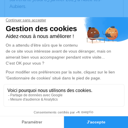
Aubiers.
Nous vous invitons à utiliser cet espace pour
laisser vos condoléances, partager des photos
souvenirs, une anecdote ou exprimer vos pensées
à travers des poèmes ou des textes. Cet endroit
est un lieu d'expression dédié à honorer la
mémoire de Michelle BROUSSEAU.
Un service de plantation d’arbre hommage est
disponible ici
.
Je rends hommage
Cérémonie religieuse
1
mardi 10 janvier 2023 à 10h30
Église de Cerizay
Faire-part
Hommages
16 Place Saint-Pierre