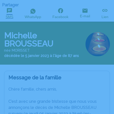
Partager
E-mail
SMS
WhatsApp
Facebook
Lien
Michelle
BROUSSEAU
née MORISSET
décédée le 5 janvier 2023 à l'âge de 87 ans
Message de la famille
Chère famille, chers amis,
C’est avec une grande tristesse que nous vous
annonçons le décès de Michelle BROUSSEAU
survenu le jeudi 05 janvier 2023 à Nueil-les-