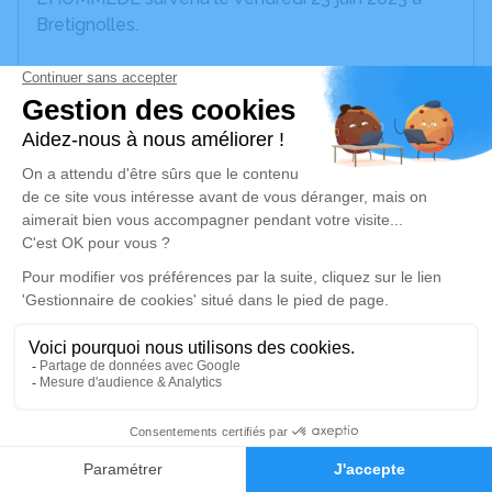
Bretignolles.
Nous vous invitons à utiliser cet espace pour
laisser vos condoléances, partager des photos
souvenirs, une anecdote ou exprimer vos pensées
à travers des poèmes ou des textes. Cet endroit
est un lieu d'expression dédié à honorer la
mémoire de Marie-Josèphe L'HOMMEDÉ.
Un service de plantation d’arbre hommage est
disponible ici
.
Je rends hommage
Cérémonie religieuse
1
mardi 27 juin 2023 à 14h30
Église Saint-Pierre de Bretignolles
Faire-part
Hommages
12, Rue Saint-Pierre