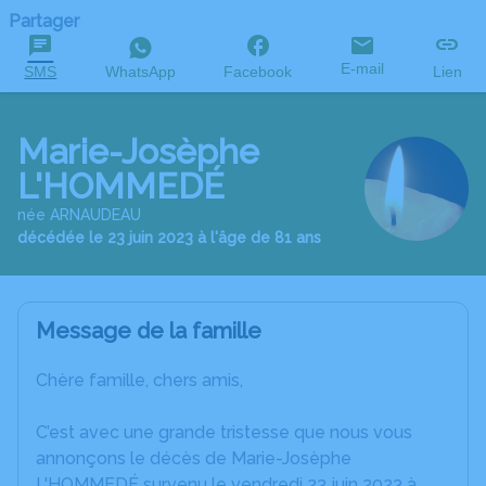
Partager
E-mail
SMS
WhatsApp
Facebook
Lien
Marie-Josèphe
L'HOMMEDÉ
née ARNAUDEAU
décédée le 23 juin 2023 à l'âge de 81 ans
Message de la famille
Chère famille, chers amis,
C’est avec une grande tristesse que nous vous
annonçons le décès de Marie-Josèphe
L'HOMMEDÉ survenu le vendredi 23 juin 2023 à