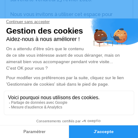
Nous vous invitons à utiliser cet espace pour
laisser vos condoléances, partager des photos
souvenirs, une anecdote ou exprimer vos pensées
à travers des poèmes ou des textes. Cet endroit
est un lieu d'expression dédié à honorer la
mémoire de Marie-Josèph MARQUIS.
Un service de plantation d’arbre hommage est
disponible ici
.
Je rends hommage
Cérémonie religieuse
mercredi 18 février 2026 à 10h30
3
Église de la Trinité de Mauléon
79700 Mauléon
Faire-part
Hommages