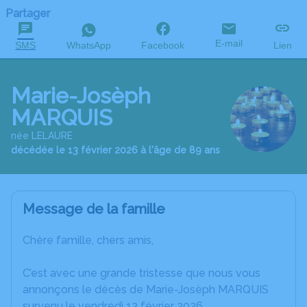
Partager
E-mail
SMS
WhatsApp
Facebook
Lien
Marie-Josèph
MARQUIS
née LELAURE
décédée le 13 février 2026 à l'âge de 89 ans
Message de la famille
Chère famille, chers amis,
C’est avec une grande tristesse que nous vous
annonçons le décès de Marie-Josèph MARQUIS
survenu le vendredi 13 février 2026.