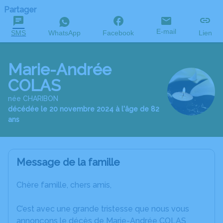
Partager
E-mail
SMS
WhatsApp
Facebook
Lien
Marie-Andrée
COLAS
née CHARIBON
décédée le 20 novembre 2024 à l'âge de 82
ans
Message de la famille
Chère famille, chers amis,
C’est avec une grande tristesse que nous vous
annonçons le décès de Marie-Andrée COLAS