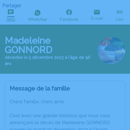
Partager
E-mail
SMS
WhatsApp
Facebook
Lien
Madeleine
GONNORD
décédée le 5 décembre 2023 à l'âge de 96
ans
Message de la famille
Chère famille, chers amis,
C’est avec une grande tristesse que nous vous
annonçons le décès de Madeleine GONNORD
survenu le mardi 05 décembre 2023 à Cholet.