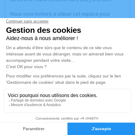
Nous vous invitons à utiliser cet espace pour
laisser vos condoléances, partager des photos
souvenirs, une anecdote ou exprimer vos pensées
à travers des poèmes ou des textes. Cet endroit
est un lieu d'expression dédié à honorer la
mémoire de Madeleine GONNORD.
Un service de plantation d’arbre hommage est
disponible ici
.
Je rends hommage
Cérémonie religieuse
samedi 09 décembre 2023 à 10h30
2
Église de Cerizay
16 Place Saint-Pierre
Faire-part
Hommages
79140 Cerizay