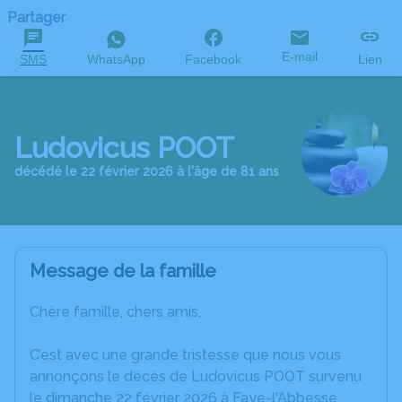
Partager
E-mail
SMS
WhatsApp
Facebook
Lien
Ludovicus POOT
décédé le 22 février 2026 à l'âge de 81 ans
Message de la famille
Chère famille, chers amis,
C’est avec une grande tristesse que nous vous
annonçons le décès de Ludovicus POOT survenu
le dimanche 22 février 2026 à Faye-l'Abbesse.