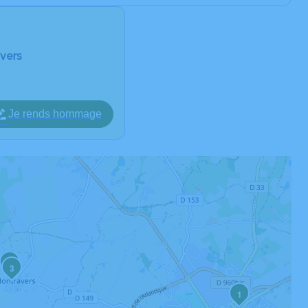
avers
Je rends hommage
2
3
1