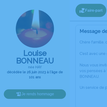
Faire-part
Message de 
Chère famille, 
Louise
C’est avec une
BONNEAU
Nous vous invit
née HAY
vos pensées à 
décédée le 26 juin 2023 à l'âge de
BONNEAU.
101 ans
Un service de 
Je rends hommage