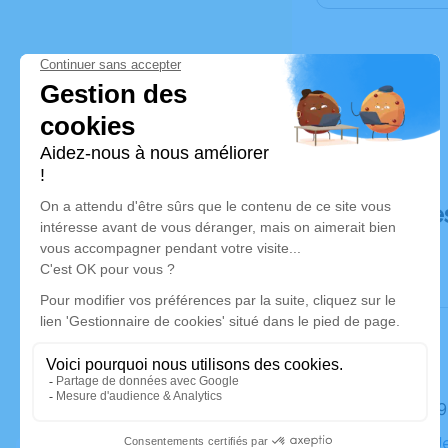
Déroulé de
Le jeudi 2
Eglise St-J