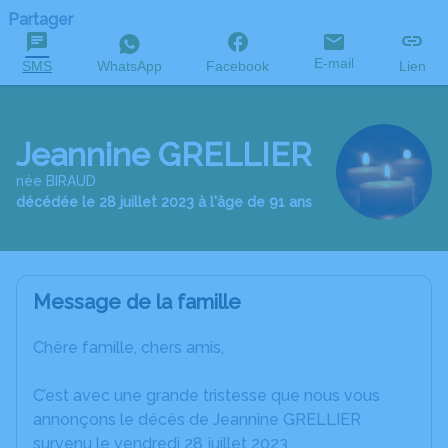
Partager
E-mail
SMS
WhatsApp
Facebook
Lien
Jeannine GRELLIER
née BIRAUD
décédée le 28 juillet 2023 à l'âge de 91 ans
Message de la famille
Chère famille, chers amis,
C’est avec une grande tristesse que nous vous
annonçons le décès de Jeannine GRELLIER
survenu le vendredi 28 juillet 2023.