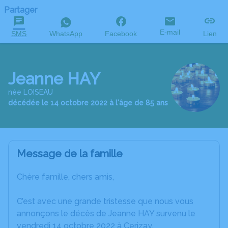
Partager
E-mail
SMS
WhatsApp
Facebook
Lien
Jeanne HAY
née LOISEAU
décédée le 14 octobre 2022 à l'âge de 85 ans
Message de la famille
Chère famille, chers amis,
C’est avec une grande tristesse que nous vous
annonçons le décès de Jeanne HAY survenu le
vendredi 14 octobre 2022 à Cerizay.