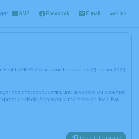
ager
SMS
Facebook
E-mail
Lien
n-Paul LANDREAU survenu le mercredi 25 janvier 2023
rtager des photos souvenirs, une anecdote ou exprimer
'expression dédié à honorer la mémoire de Jean-Paul
Je rends hommage