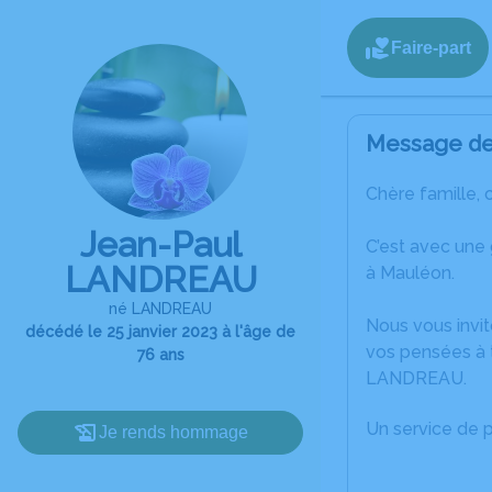
Faire-part
Message de 
Chère famille, 
Jean-Paul
C’est avec une
LANDREAU
à Mauléon.
né LANDREAU
Nous vous invit
décédé le 25 janvier 2023 à l'âge de
vos pensées à 
76 ans
LANDREAU.
Un service de 
Je rends hommage