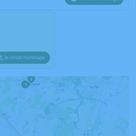
Je rends hommage
2
3