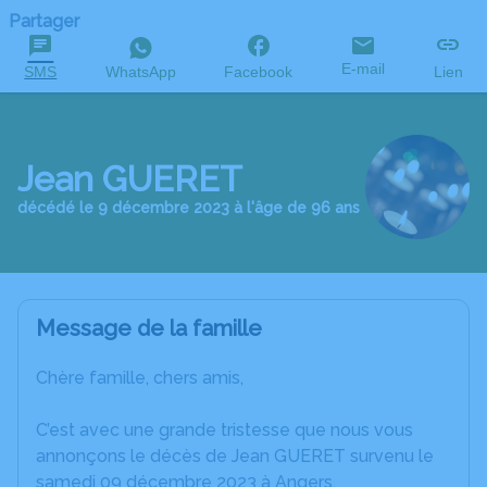
Partager
E-mail
SMS
WhatsApp
Facebook
Lien
Jean GUERET
décédé le 9 décembre 2023 à l'âge de 96 ans
Message de la famille
Chère famille, chers amis,
C’est avec une grande tristesse que nous vous
annonçons le décès de Jean GUERET survenu le
samedi 09 décembre 2023 à Angers.