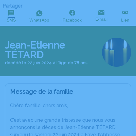
Partager
E-mail
SMS
WhatsApp
Facebook
Lien
Jean-Etienne
TÉTARD
décédé le 22 juin 2024 à l'âge de 76 ans
Message de la famille
Chère famille, chers amis,
C’est avec une grande tristesse que nous vous
annonçons le décès de Jean-Etienne TÉTARD
survenu le samedi 22 juin 2024 à Faye-l'Abbesse.