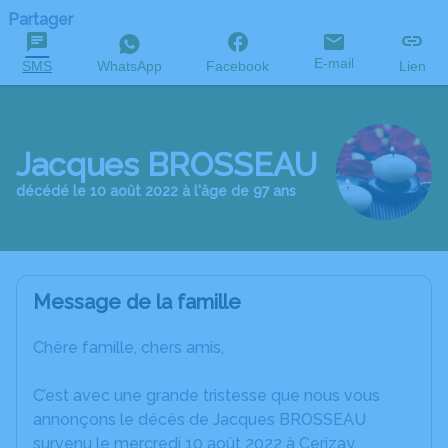
Partager
E-mail
SMS
WhatsApp
Facebook
Lien
Jacques BROSSEAU
décédé le 10 août 2022 à l'âge de 97 ans
Message de la famille
Chère famille, chers amis,
C’est avec une grande tristesse que nous vous
annonçons le décès de Jacques BROSSEAU
survenu le mercredi 10 août 2022 à Cerizay.