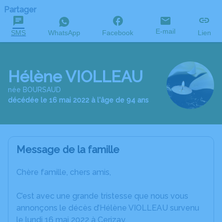
Partager
E-mail
SMS
WhatsApp
Facebook
Lien
Hélène VIOLLEAU
née BOURSAUD
décédée le 16 mai 2022 à l'âge de 94 ans
Message de la famille
Chère famille, chers amis,
C’est avec une grande tristesse que nous vous
annonçons le décès d’Hélène VIOLLEAU survenu
le lundi 16 mai 2022 à Cerizay.