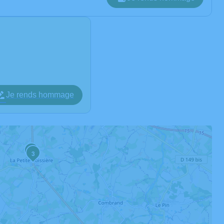
Je rends hommage
2
3