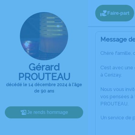
Faire-part
Message de 
Chère famille, 
Gérard
C’est avec une
PROUTEAU
à Cerizay.
décédé le 14 décembre 2024 à l'âge
Nous vous invit
de 90 ans
vos pensées à 
PROUTEAU.
Je rends hommage
Un service de 