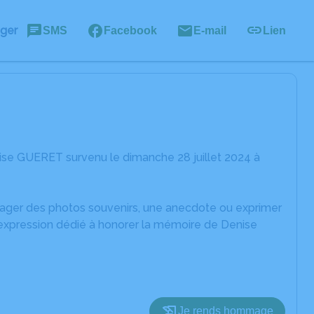
ager
SMS
Facebook
E-mail
Lien
ise GUERET survenu le dimanche 28 juillet 2024 à
rtager des photos souvenirs, une anecdote ou exprimer
'expression dédié à honorer la mémoire de Denise
Je rends hommage