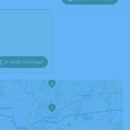
Je rends hommage
2
1