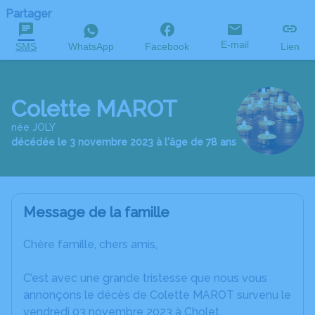
Partager
E-mail
SMS
WhatsApp
Facebook
Lien
Colette MAROT
née JOLY
décédée le 3 novembre 2023 à l'âge de 78 ans
Message de la famille
Chère famille, chers amis,
C’est avec une grande tristesse que nous vous
annonçons le décès de Colette MAROT survenu le
vendredi 03 novembre 2023 à Cholet.