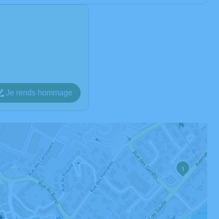
Je rends hommage
1