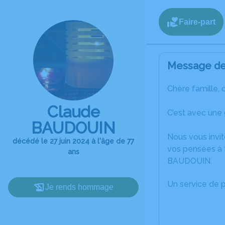
Faire-part
Message de 
Chère famille, 
Claude
C’est avec une
BAUDOUIN
Nous vous invit
décédé le 27 juin 2024 à l'âge de 77
vos pensées à 
ans
BAUDOUIN.
Un service de 
Je rends hommage