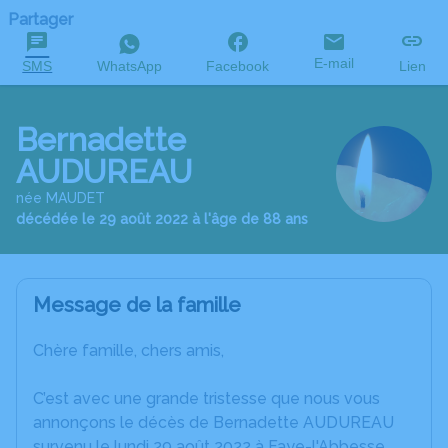
Partager
E-mail
SMS
WhatsApp
Facebook
Lien
Bernadette
AUDUREAU
née MAUDET
décédée le 29 août 2022 à l'âge de 88 ans
Message de la famille
Chère famille, chers amis,
C’est avec une grande tristesse que nous vous
annonçons le décès de Bernadette AUDUREAU
survenu le lundi 29 août 2022 à Faye-l'Abbesse.