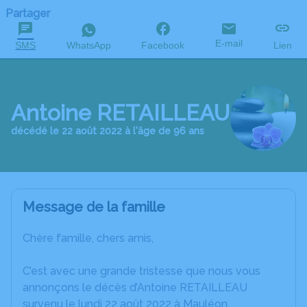
Partager
E-mail
SMS
WhatsApp
Facebook
Lien
Antoine RETAILLEAU
décédé le 22 août 2022 à l'âge de 96 ans
Message de la famille
Chère famille, chers amis,
C’est avec une grande tristesse que nous vous
annonçons le décès d’Antoine RETAILLEAU
survenu le lundi 22 août 2022 à Mauléon.