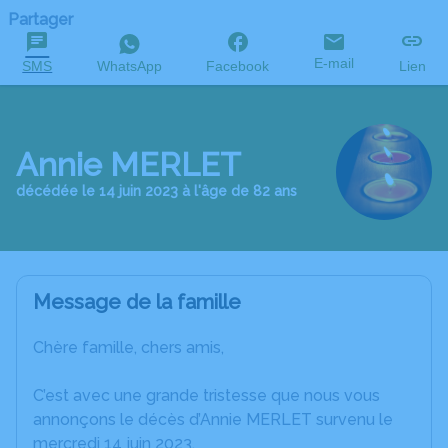
Partager
E-mail
SMS
WhatsApp
Facebook
Lien
Annie MERLET
décédée le 14 juin 2023 à l'âge de 82 ans
Message de la famille
Chère famille, chers amis,
C’est avec une grande tristesse que nous vous
annonçons le décès d’Annie MERLET survenu le
mercredi 14 juin 2023.