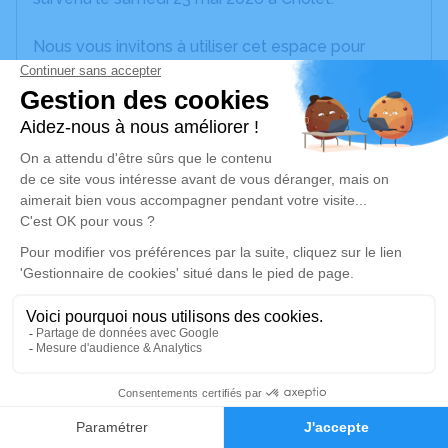
Nous vous invitons à utiliser cet espace pour
laisser vos condoléances, partager des photos
souvenirs, une anecdote ou exprimer vos pensées
à travers des poèmes ou des textes. Cet endroit
est un lieu d'expression dédié à honorer la
mémoire d’Anne-Marie MERCERON.
Un service de plantation d’arbre hommage est
disponible ici
.
Je rends hommage
Cérémonie religieuse
jeudi 28 mai 2026 à 10h30
33
Église de Saint-Amand-sur-Sèvre
79700 Saint-Amand-sur-Sèvre
Faire-part
Hommages