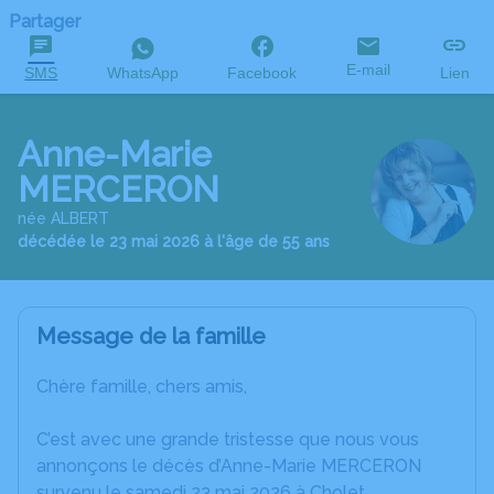
Partager
E-mail
SMS
WhatsApp
Facebook
Lien
Anne-Marie
MERCERON
née ALBERT
décédée le 23 mai 2026 à l'âge de 55 ans
Message de la famille
Chère famille, chers amis,
C’est avec une grande tristesse que nous vous
annonçons le décès d’Anne-Marie MERCERON
survenu le samedi 23 mai 2026 à Cholet.